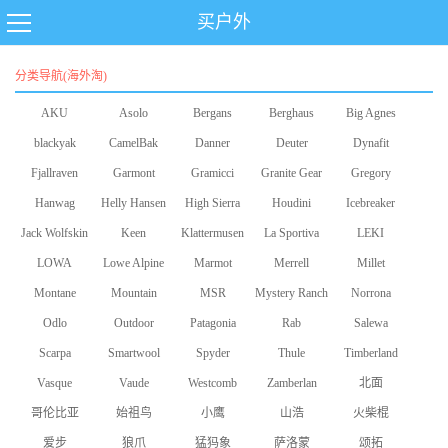
买户外
分类导航(海外淘)
AKU
Asolo
Bergans
Berghaus
Big Agnes
blackyak
CamelBak
Danner
Deuter
Dynafit
Fjallraven
Garmont
Gramicci
Granite Gear
Gregory
Hanwag
Helly Hansen
High Sierra
Houdini
Icebreaker
Jack Wolfskin
Keen
Klattermusen
La Sportiva
LEKI
LOWA
Lowe Alpine
Marmot
Merrell
Millet
Montane
Mountain
MSR
Mystery Ranch
Norrona
Odlo
Equipment
Outdoor
Patagonia
Rab
Salewa
Scarpa
Smartwool
Research
Spyder
Thule
Timberland
Vasque
Vaude
Westcomb
Zamberlan
北面
哥伦比亚
始祖鸟
小鹰
山浩
火柴棍
爱步
狼爪
猛犸象
萨洛蒙
颂拓