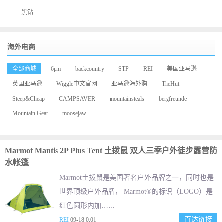
黑钻
海外电商
全部商城
6pm
backcountry
STP
REI
美国亚马逊
英国亚马逊
Wiggle中文官网
亚马逊海外购
TheHut
Steep&Cheap
CAMPSAVER
mountainsteals
bergfreunde
Mountain Gear
moosejaw
Marmot Mantis 2P Plus Tent 土拨鼠 双人三季户外徒步露营防
水帐篷
Marmot土拨鼠是美国著名户外品牌之一，同时也是
世界顶级户外品牌， Marmot®的标识（LOGO）是
红色圆形内加……
直达链接
REI
09-18 0:01