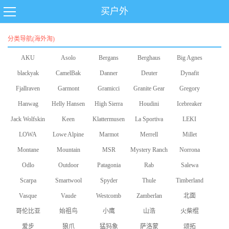
买户外
分类导航(海外淘)
AKU
Asolo
Bergans
Berghaus
Big Agnes
blackyak
CamelBak
Danner
Deuter
Dynafit
Fjallraven
Garmont
Gramicci
Granite Gear
Gregory
Hanwag
Helly Hansen
High Sierra
Houdini
Icebreaker
Jack Wolfskin
Keen
Klattermusen
La Sportiva
LEKI
LOWA
Lowe Alpine
Marmot
Merrell
Millet
Montane
Mountain
MSR
Mystery Ranch
Norrona
Odlo
Equipment
Outdoor
Patagonia
Rab
Salewa
Scarpa
Smartwool
Research
Spyder
Thule
Timberland
Vasque
Vaude
Westcomb
Zamberlan
北面
哥伦比亚
始祖鸟
小鹰
山浩
火柴棍
爱步
狼爪
猛犸象
萨洛蒙
颂拓