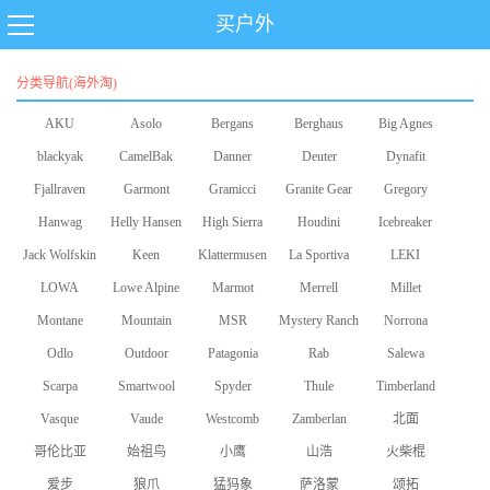
买户外
分类导航(海外淘)
AKU
Asolo
Bergans
Berghaus
Big Agnes
blackyak
CamelBak
Danner
Deuter
Dynafit
Fjallraven
Garmont
Gramicci
Granite Gear
Gregory
Hanwag
Helly Hansen
High Sierra
Houdini
Icebreaker
Jack Wolfskin
Keen
Klattermusen
La Sportiva
LEKI
LOWA
Lowe Alpine
Marmot
Merrell
Millet
Montane
Mountain
MSR
Mystery Ranch
Norrona
Odlo
Equipment
Outdoor
Patagonia
Rab
Salewa
Scarpa
Smartwool
Research
Spyder
Thule
Timberland
Vasque
Vaude
Westcomb
Zamberlan
北面
哥伦比亚
始祖鸟
小鹰
山浩
火柴棍
爱步
狼爪
猛犸象
萨洛蒙
颂拓