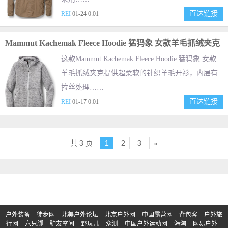
直达链接
REI
01-24 0:01
Mammut Kachemak Fleece Hoodie 猛犸象 女款羊毛抓绒夹克
这款Mammut Kachemak Fleece Hoodie 猛犸象 女款
羊毛抓绒夹克提供超柔软的针织羊毛开衫，内层有
拉丝处理……
直达链接
REI
01-17 0:01
共 3 页
1
2
3
»
户外装备
徒步网
北美户外论坛
北京户外网
中国露营网
背包客
户外旅
行网
六只脚
驴友空间
野玩儿
众测
中国户外运动网
海淘
网易户外