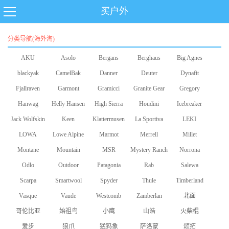
买户外
分类导航(海外淘)
AKU
Asolo
Bergans
Berghaus
Big Agnes
blackyak
CamelBak
Danner
Deuter
Dynafit
Fjallraven
Garmont
Gramicci
Granite Gear
Gregory
Hanwag
Helly Hansen
High Sierra
Houdini
Icebreaker
Jack Wolfskin
Keen
Klattermusen
La Sportiva
LEKI
LOWA
Lowe Alpine
Marmot
Merrell
Millet
Montane
Mountain
MSR
Mystery Ranch
Norrona
Odlo
Equipment
Outdoor
Patagonia
Rab
Salewa
Scarpa
Smartwool
Research
Spyder
Thule
Timberland
Vasque
Vaude
Westcomb
Zamberlan
北面
哥伦比亚
始祖鸟
小鹰
山浩
火柴棍
爱步
狼爪
猛犸象
萨洛蒙
颂拓