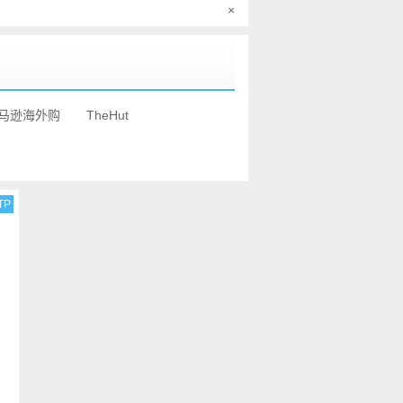
×
马逊海外购
TheHut
TP