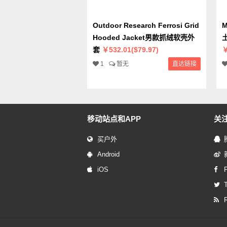
Outdoor Research Ferrosi Grid
M
Hooded Jacket男款抓绒软壳外
套
￥532.01($79.97)
￥
1
暂无
直达链接
移动站点和APP
关
买户外
Android
iOS
T