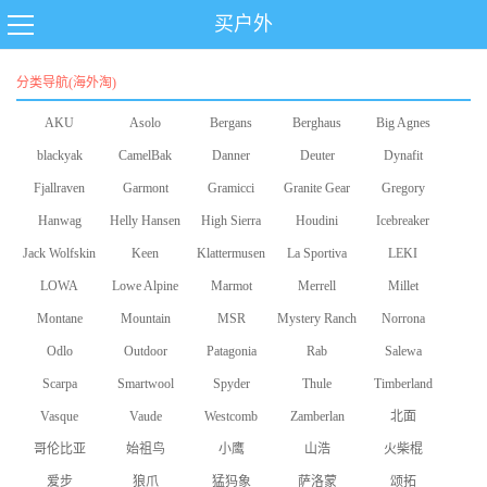
买户外
分类导航(海外淘)
AKU
Asolo
Bergans
Berghaus
Big Agnes
blackyak
CamelBak
Danner
Deuter
Dynafit
Fjallraven
Garmont
Gramicci
Granite Gear
Gregory
Hanwag
Helly Hansen
High Sierra
Houdini
Icebreaker
Jack Wolfskin
Keen
Klattermusen
La Sportiva
LEKI
LOWA
Lowe Alpine
Marmot
Merrell
Millet
Montane
Mountain
MSR
Mystery Ranch
Norrona
Odlo
Equipment
Outdoor
Patagonia
Rab
Salewa
Scarpa
Smartwool
Research
Spyder
Thule
Timberland
Vasque
Vaude
Westcomb
Zamberlan
北面
哥伦比亚
始祖鸟
小鹰
山浩
火柴棍
爱步
狼爪
猛犸象
萨洛蒙
颂拓