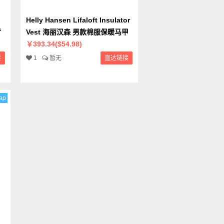
Helly Hansen Lifaloft Insulator
背
Vest 海丽汉森 男款棉服保暖马甲
￥393.34($54.98)
接
1
暂无
直达链接
ap