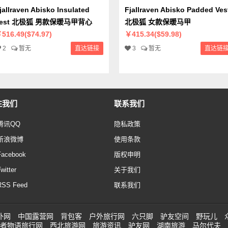
jallraven Abisko Insulated
Fjallraven Abisko Padded Ves
Vest 北极狐 男款保暖马甲背心
北极狐 女款保暖马甲
516.49($74.97)
￥415.34($59.98)
2
暂无
直达链接
3
暂无
直达链
注我们
联系我们
腾讯QQ
隐私政策
新浪微博
使用条款
Facebook
版权申明
witter
关于我们
RSS Feed
联系我们
外网
中国露营网
背包客
户外旅行网
六只脚
驴友空间
野玩儿
者物语旅行网
西北旅游网
旅游资讯
驴友网
湖南旅游
马尔代夫