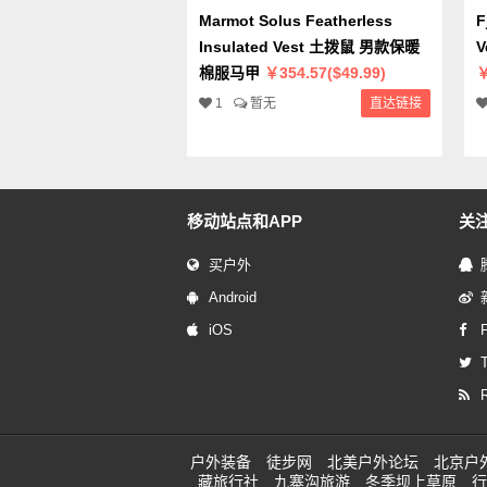
Marmot Solus Featherless
F
Insulated Vest 土拨鼠 男款保暖
棉服马甲
￥354.57($49.99)
￥
1
暂无
直达链接
移动站点和APP
关
买户外
Android
iOS
T
户外装备
徒步网
北美户外论坛
北京户
藏旅行社
九寨沟旅游
冬季坝上草原
行