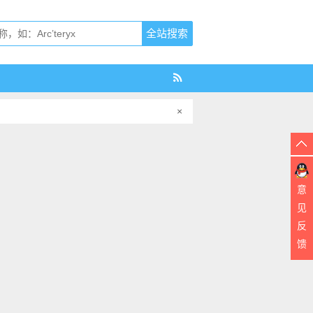
×
意
见
反
馈