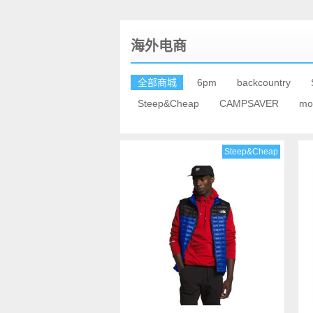
海外电商
全部商城
6pm
backcountry
Steep&Cheap
CAMPSAVER
mo
Steep&Cheap