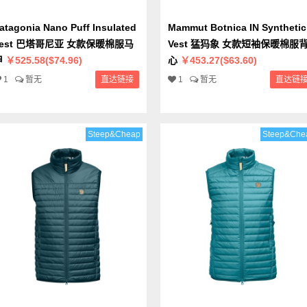
atagonia Nano Puff Insulated
Mammut Botnica IN Synthetic
Vest 巴塔哥尼亚 女款保暖棉服马
Vest 猛犸象 女款短袖保暖棉服
甲
￥525.58($74.96)
心
￥453.27($63.60)
1
暂无
直达链接
1
暂无
直达链
Steep&Cheap
Steep&Che