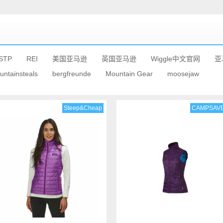
STP
REI
美国亚马逊
英国亚马逊
Wiggle中文官网
亚
untainsteals
bergfreunde
Mountain Gear
moosejaw
Steep&Cheap
CAMPSAV