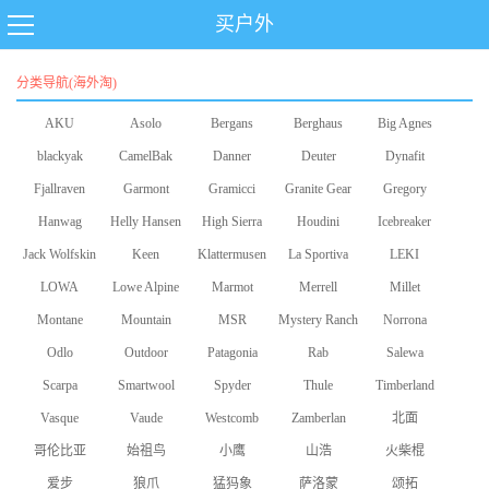
买户外
分类导航(海外淘)
AKU
Asolo
Bergans
Berghaus
Big Agnes
blackyak
CamelBak
Danner
Deuter
Dynafit
Fjallraven
Garmont
Gramicci
Granite Gear
Gregory
Hanwag
Helly Hansen
High Sierra
Houdini
Icebreaker
Jack Wolfskin
Keen
Klattermusen
La Sportiva
LEKI
LOWA
Lowe Alpine
Marmot
Merrell
Millet
Montane
Mountain
MSR
Mystery Ranch
Norrona
Odlo
Equipment
Outdoor
Patagonia
Rab
Salewa
Scarpa
Smartwool
Research
Spyder
Thule
Timberland
Vasque
Vaude
Westcomb
Zamberlan
北面
哥伦比亚
始祖鸟
小鹰
山浩
火柴棍
爱步
狼爪
猛犸象
萨洛蒙
颂拓