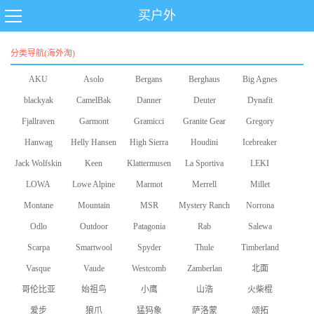
买户外
分类导航(海外淘)
AKU
Asolo
Bergans
Berghaus
Big Agnes
blackyak
CamelBak
Danner
Deuter
Dynafit
Fjallraven
Garmont
Gramicci
Granite Gear
Gregory
Hanwag
Helly Hansen
High Sierra
Houdini
Icebreaker
Jack Wolfskin
Keen
Klattermusen
La Sportiva
LEKI
LOWA
Lowe Alpine
Marmot
Merrell
Millet
Montane
Mountain
MSR
Mystery Ranch
Norrona
Odlo
Equipment
Outdoor
Patagonia
Rab
Salewa
Scarpa
Smartwool
Research
Spyder
Thule
Timberland
Vasque
Vaude
Westcomb
Zamberlan
北面
哥伦比亚
始祖鸟
小鹰
山浩
火柴棍
爱步
狼爪
猛犸象
萨洛蒙
颂拓