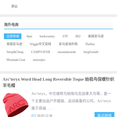
黑钻
海外电商
全部商城
6pm
backcountry
STP
REI
美国亚马逊
英国亚马逊
Wiggle中文官网
亚马逊海外购
TheHut
Steep&Cheap
CAMPSAVER
mountainsteals
bergfreunde
Mountain Gear
moosejaw
Arc’teryx Word Head Long Reversible Toque 始祖鸟保暖针织
羊毛帽
Arc'teryx，中文被称为始祖鸟及加拿大鸟等，是一
个主要出品户外服装、运动装备的公司，Arc'teryx
属于高端……
直达链接
REI
10-03 12:36