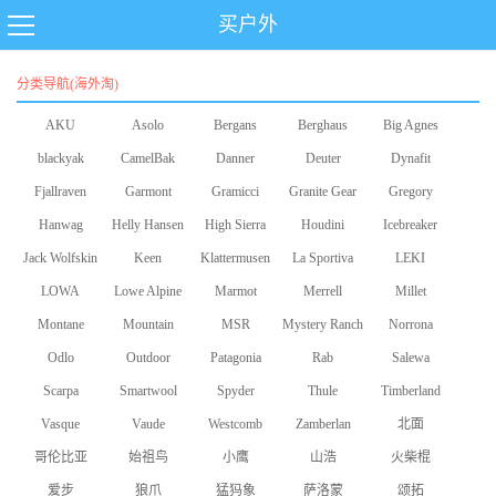
买户外
分类导航(海外淘)
AKU
Asolo
Bergans
Berghaus
Big Agnes
blackyak
CamelBak
Danner
Deuter
Dynafit
Fjallraven
Garmont
Gramicci
Granite Gear
Gregory
Hanwag
Helly Hansen
High Sierra
Houdini
Icebreaker
Jack Wolfskin
Keen
Klattermusen
La Sportiva
LEKI
LOWA
Lowe Alpine
Marmot
Merrell
Millet
Montane
Mountain
MSR
Mystery Ranch
Norrona
Odlo
Equipment
Outdoor
Patagonia
Rab
Salewa
Scarpa
Smartwool
Research
Spyder
Thule
Timberland
Vasque
Vaude
Westcomb
Zamberlan
北面
哥伦比亚
始祖鸟
小鹰
山浩
火柴棍
爱步
狼爪
猛犸象
萨洛蒙
颂拓