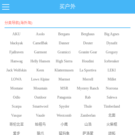
买户外
分类导航(海外淘)
AKU
Asolo
Bergans
Berghaus
Big Agnes
blackyak
CamelBak
Danner
Deuter
Dynafit
Fjallraven
Garmont
Gramicci
Granite Gear
Gregory
Hanwag
Helly Hansen
High Sierra
Houdini
Icebreaker
Jack Wolfskin
Keen
Klattermusen
La Sportiva
LEKI
LOWA
Lowe Alpine
Marmot
Merrell
Millet
Montane
Mountain
MSR
Mystery Ranch
Norrona
Odlo
Equipment
Outdoor
Patagonia
Rab
Salewa
Scarpa
Smartwool
Research
Spyder
Thule
Timberland
Vasque
Vaude
Westcomb
Zamberlan
北面
哥伦比亚
始祖鸟
小鹰
山浩
火柴棍
爱步
狼爪
猛犸象
萨洛蒙
颂拓