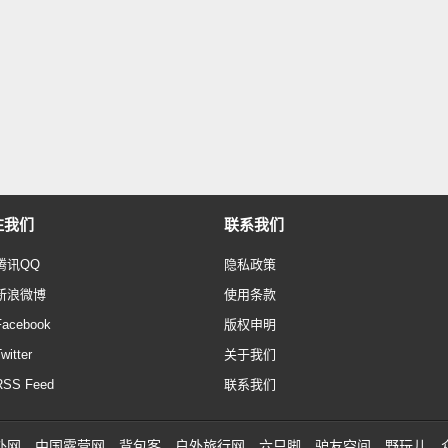
注我们
联系我们
腾讯QQ
隐私政策
新浪微博
使用条款
Facebook
版权申明
witter
关于我们
RSS Feed
联系我们
外网
中国露营网
背包客
户外旅行网
六只脚
驴友空间
野玩儿