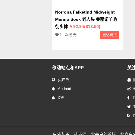
Norrona Falketind Midweight
Merino Sock 老人头 美丽诺羊毛
徒步袜
￥92.94($13.50)
1
暂无
直达链接
移动站点和APP
关
买户外
Android
iOS
T
户外装备
徒步网
北美户外论坛
北京户