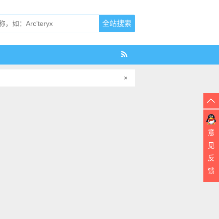
×
意
见
反
馈