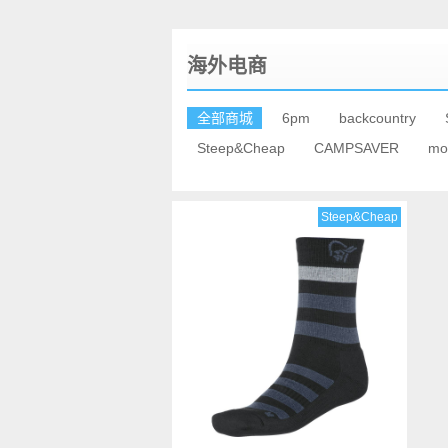
海外电商
全部商城
6pm
backcountry
Steep&Cheap
CAMPSAVER
mo
Steep&Cheap