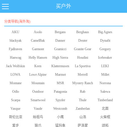
买户外
分类导航(海外淘)
AKU
Asolo
Bergans
Berghaus
Big Agnes
blackyak
CamelBak
Danner
Deuter
Dynafit
Fjallraven
Garmont
Gramicci
Granite Gear
Gregory
Hanwag
Helly Hansen
High Sierra
Houdini
Icebreaker
Jack Wolfskin
Keen
Klattermusen
La Sportiva
LEKI
LOWA
Lowe Alpine
Marmot
Merrell
Millet
Montane
Mountain
MSR
Mystery Ranch
Norrona
Odlo
Equipment
Outdoor
Patagonia
Rab
Salewa
Scarpa
Smartwool
Research
Spyder
Thule
Timberland
Vasque
Vaude
Westcomb
Zamberlan
北面
哥伦比亚
始祖鸟
小鹰
山浩
火柴棍
爱步
狼爪
猛犸象
萨洛蒙
颂拓