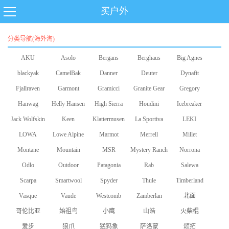
买户外
分类导航(海外淘)
AKU
Asolo
Bergans
Berghaus
Big Agnes
blackyak
CamelBak
Danner
Deuter
Dynafit
Fjallraven
Garmont
Gramicci
Granite Gear
Gregory
Hanwag
Helly Hansen
High Sierra
Houdini
Icebreaker
Jack Wolfskin
Keen
Klattermusen
La Sportiva
LEKI
LOWA
Lowe Alpine
Marmot
Merrell
Millet
Montane
Mountain
MSR
Mystery Ranch
Norrona
Odlo
Equipment
Outdoor
Patagonia
Rab
Salewa
Scarpa
Smartwool
Research
Spyder
Thule
Timberland
Vasque
Vaude
Westcomb
Zamberlan
北面
哥伦比亚
始祖鸟
小鹰
山浩
火柴棍
爱步
狼爪
猛犸象
萨洛蒙
颂拓