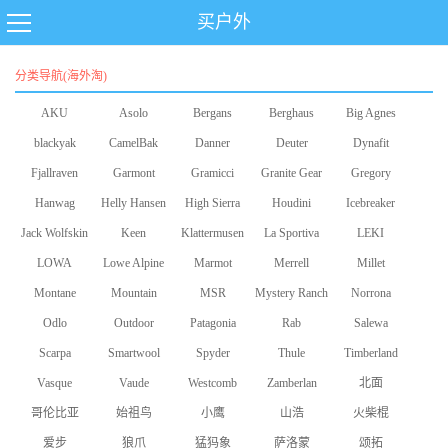
买户外
分类导航(海外淘)
AKU
Asolo
Bergans
Berghaus
Big Agnes
blackyak
CamelBak
Danner
Deuter
Dynafit
Fjallraven
Garmont
Gramicci
Granite Gear
Gregory
Hanwag
Helly Hansen
High Sierra
Houdini
Icebreaker
Jack Wolfskin
Keen
Klattermusen
La Sportiva
LEKI
LOWA
Lowe Alpine
Marmot
Merrell
Millet
Montane
Mountain
MSR
Mystery Ranch
Norrona
Odlo
Equipment
Outdoor
Patagonia
Rab
Salewa
Scarpa
Smartwool
Research
Spyder
Thule
Timberland
Vasque
Vaude
Westcomb
Zamberlan
北面
哥伦比亚
始祖鸟
小鹰
山浩
火柴棍
爱步
狼爪
猛犸象
萨洛蒙
颂拓