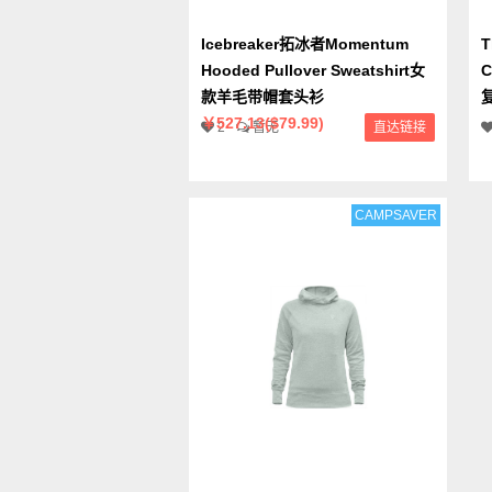
Icebreaker拓冰者Momentum
T
Hooded Pullover Sweatshirt女
C
款羊毛带帽套头衫
￥527.13($79.99)
2
暂无
直达链接
CAMPSAVER