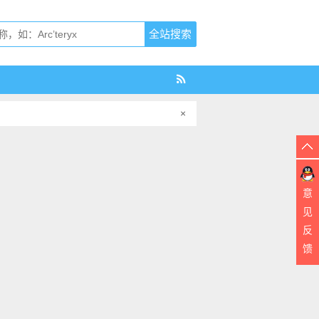
×
意
见
反
馈