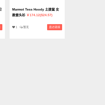
卫
Marmot Tess Hoody 土拨鼠 女
款套头衫
￥174.12($24.57)
接
1
暂无
直达链接