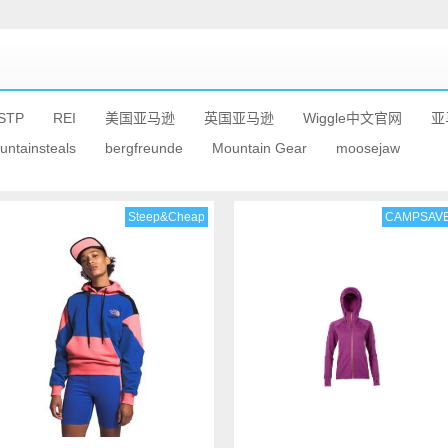
STP
REI
美国亚马逊
英国亚马逊
Wiggle中文官网
亚
untainsteals
bergfreunde
Mountain Gear
moosejaw
Steep&Cheap
CAMPSAV