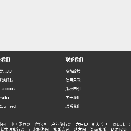
注我们
联系我们
腾讯QQ
隐私政策
新浪微博
使用条款
Facebook
版权申明
witter
关于我们
RSS Feed
联系我们
外网
中国露营网
背包客
户外旅行网
六只脚
驴友空间
野玩儿
者物语旅行网
西北旅游网
旅游资讯
驴友网
湖南旅游
马尔代夫