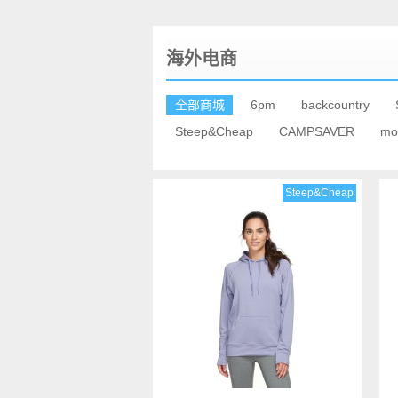
海外电商
全部商城
6pm
backcountry
Steep&Cheap
CAMPSAVER
mo
Steep&Cheap