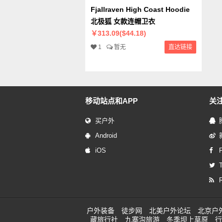
Fjallraven High Coast Hoodie
北极狐 女款连帽卫衣
￥313.09($44.18)
1
暂无
直达链接
移动站点和APP
关
买户外
Android
iOS
T
户外装备
徒步网
北美户外论坛
北京户
藏旅行社
九寨沟旅游
冬季坝上草原
行