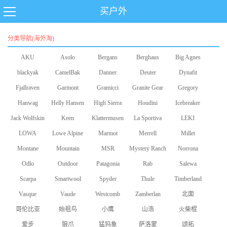
买户外
分类导航(海外淘)
AKU
Asolo
Bergans
Berghaus
Big Agnes
blackyak
CamelBak
Danner
Deuter
Dynafit
Fjallraven
Garmont
Gramicci
Granite Gear
Gregory
Hanwag
Helly Hansen
High Sierra
Houdini
Icebreaker
Jack Wolfskin
Keen
Klattermusen
La Sportiva
LEKI
LOWA
Lowe Alpine
Marmot
Merrell
Millet
Montane
Mountain
MSR
Mystery Ranch
Norrona
Odlo
Equipment
Outdoor
Patagonia
Rab
Salewa
Scarpa
Smartwool
Research
Spyder
Thule
Timberland
Vasque
Vaude
Westcomb
Zamberlan
北面
哥伦比亚
始祖鸟
小鹰
山浩
火柴棍
爱步
狼爪
猛犸象
萨洛蒙
颂拓