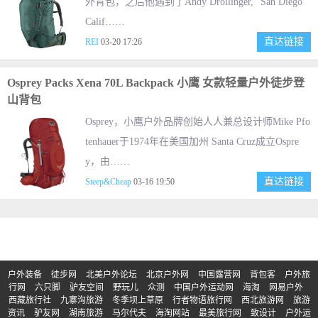
外背包，之后他遇到了Andy Drollinger, "San Diego
Calif……
直达链接
REI
03-20 17:26
Osprey Packs Xena 70L Backpack 小鹰 女款轻量户外徒步登
山背包
Osprey，小鹰户外品牌创始人人兼总设计师Mike Pfo
tenhauer于1974年在美国加州 Santa Cruz成立Ospre
y，由……
直达链接
Steep&Cheap
03-16 19:50
户外装备
徒步网
北美户外论坛
北京户外网
中国露营网
背包客
户外旅
行网
六只脚
驴友空间
野玩儿
众测
中国户外运动网
海淘
网易户外
西藏旅行社
九寨沟旅游
冬季坝上草原
行者物语旅行网
西北旅游网
旅游
资讯
驴友网
湖南旅游
马尔代夫
海淘网站
最美旅行网
致设计
户外运