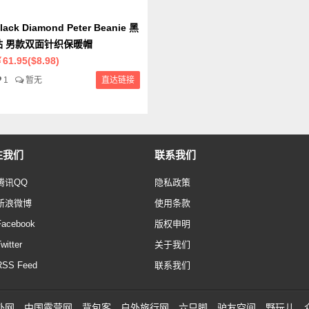
lack Diamond Peter Beanie 黑
钻 男款双面针织保暖帽
61.95($8.98)
1
暂无
直达链接
注我们
联系我们
腾讯QQ
隐私政策
新浪微博
使用条款
Facebook
版权申明
witter
关于我们
RSS Feed
联系我们
外网
中国露营网
背包客
户外旅行网
六只脚
驴友空间
野玩儿