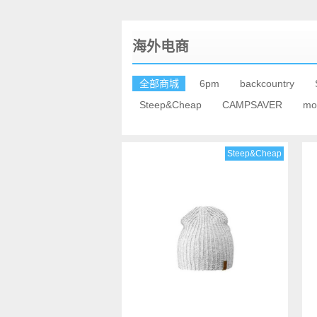
海外电商
全部商城
6pm
backcountry
Steep&Cheap
CAMPSAVER
mo
Steep&Cheap