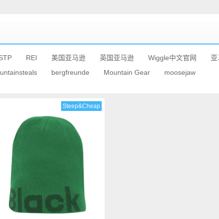
STP
REI
美国亚马逊
英国亚马逊
Wiggle中文官网
亚
untainsteals
bergfreunde
Mountain Gear
moosejaw
Steep&Cheap