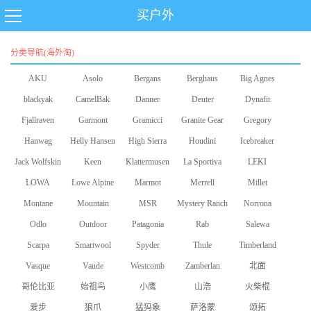
买户外
分类导航(海外淘)
AKU
Asolo
Bergans
Berghaus
Big Agnes
blackyak
CamelBak
Danner
Deuter
Dynafit
Fjallraven
Garmont
Gramicci
Granite Gear
Gregory
Hanwag
Helly Hansen
High Sierra
Houdini
Icebreaker
Jack Wolfskin
Keen
Klattermusen
La Sportiva
LEKI
LOWA
Lowe Alpine
Marmot
Merrell
Millet
Montane
Mountain
MSR
Mystery Ranch
Norrona
Odlo
Equipment
Outdoor
Patagonia
Rab
Salewa
Scarpa
Smartwool
Research
Spyder
Thule
Timberland
Vasque
Vaude
Westcomb
Zamberlan
北面
哥伦比亚
始祖鸟
小鹰
山浩
火柴棍
爱步
狼爪
猛犸象
萨洛蒙
颂拓