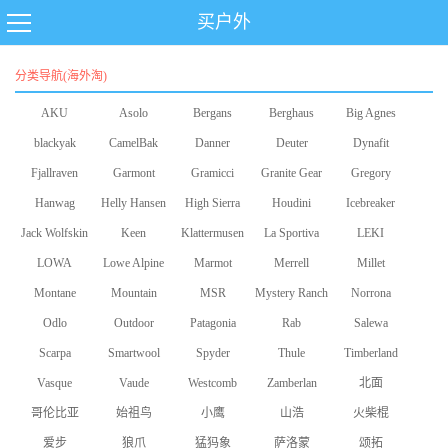
买户外
分类导航(海外淘)
AKU
Asolo
Bergans
Berghaus
Big Agnes
blackyak
CamelBak
Danner
Deuter
Dynafit
Fjallraven
Garmont
Gramicci
Granite Gear
Gregory
Hanwag
Helly Hansen
High Sierra
Houdini
Icebreaker
Jack Wolfskin
Keen
Klattermusen
La Sportiva
LEKI
LOWA
Lowe Alpine
Marmot
Merrell
Millet
Montane
Mountain
MSR
Mystery Ranch
Norrona
Odlo
Equipment
Outdoor
Patagonia
Rab
Salewa
Scarpa
Smartwool
Research
Spyder
Thule
Timberland
Vasque
Vaude
Westcomb
Zamberlan
北面
哥伦比亚
始祖鸟
小鹰
山浩
火柴棍
爱步
狼爪
猛犸象
萨洛蒙
颂拓