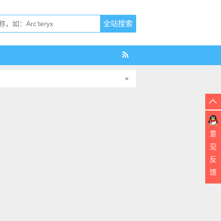
×
意
见
反
馈