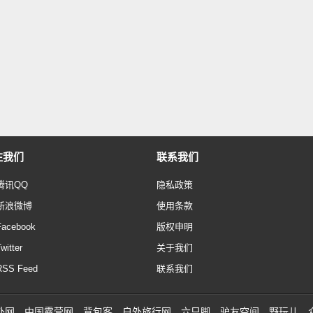
注我们
联系我们
腾讯QQ
隐私政策
新浪微博
使用条款
Facebook
版权申明
witter
关于我们
RSS Feed
联系我们
外网
中国露营网
背包客
户外旅行网
六只脚
驴友空间
野玩儿