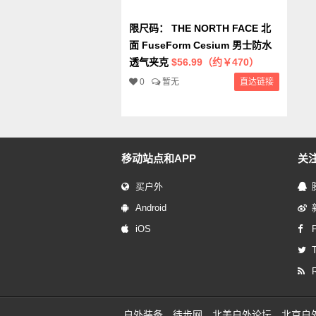
限尺码： THE NORTH FACE 北
面 FuseForm Cesium 男士防水
透气夹克
$56.99（约￥470）
0
暂无
直达链接
移动站点和APP
关
买户外
Android
iOS
T
户外装备
徒步网
北美户外论坛
北京户