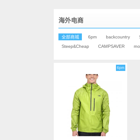
海外电商
全部商城
6pm
backcountry
Steep&Cheap
CAMPSAVER
mo
6pm