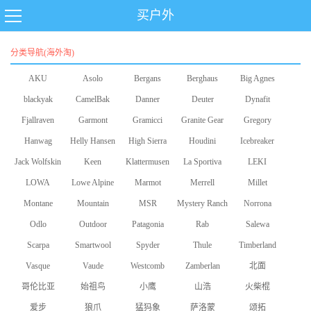
买户外
分类导航(海外淘)
AKU
Asolo
Bergans
Berghaus
Big Agnes
blackyak
CamelBak
Danner
Deuter
Dynafit
Fjallraven
Garmont
Gramicci
Granite Gear
Gregory
Hanwag
Helly Hansen
High Sierra
Houdini
Icebreaker
Jack Wolfskin
Keen
Klattermusen
La Sportiva
LEKI
LOWA
Lowe Alpine
Marmot
Merrell
Millet
Montane
Mountain
MSR
Mystery Ranch
Norrona
Odlo
Equipment
Outdoor
Patagonia
Rab
Salewa
Scarpa
Smartwool
Research
Spyder
Thule
Timberland
Vasque
Vaude
Westcomb
Zamberlan
北面
哥伦比亚
始祖鸟
小鹰
山浩
火柴棍
爱步
狼爪
猛犸象
萨洛蒙
颂拓