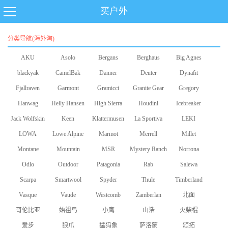
买户外
分类导航(海外淘)
AKU
Asolo
Bergans
Berghaus
Big Agnes
blackyak
CamelBak
Danner
Deuter
Dynafit
Fjallraven
Garmont
Gramicci
Granite Gear
Gregory
Hanwag
Helly Hansen
High Sierra
Houdini
Icebreaker
Jack Wolfskin
Keen
Klattermusen
La Sportiva
LEKI
LOWA
Lowe Alpine
Marmot
Merrell
Millet
Montane
Mountain
MSR
Mystery Ranch
Norrona
Odlo
Equipment
Outdoor
Patagonia
Rab
Salewa
Scarpa
Smartwool
Research
Spyder
Thule
Timberland
Vasque
Vaude
Westcomb
Zamberlan
北面
哥伦比亚
始祖鸟
小鹰
山浩
火柴棍
爱步
狼爪
猛犸象
萨洛蒙
颂拓