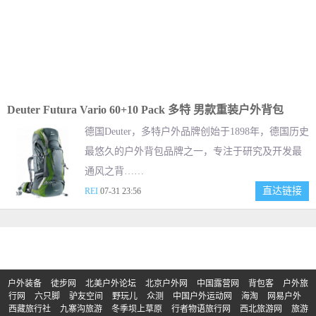
Deuter Futura Vario 60+10 Pack 多特 男款重装户外背包
德国Deuter，多特户外品牌创始于1898年，德国历史
最悠久的户外背包品牌之一，专注于研究及开发最
通风之背……
直达链接
REI
07-31 23:56
户外装备
徒步网
北美户外论坛
北京户外网
中国露营网
背包客
户外旅
行网
六只脚
驴友空间
野玩儿
众测
中国户外运动网
海淘
网易户外
西藏旅行社
九寨沟旅游
冬季坝上草原
行者物语旅行网
西北旅游网
旅游