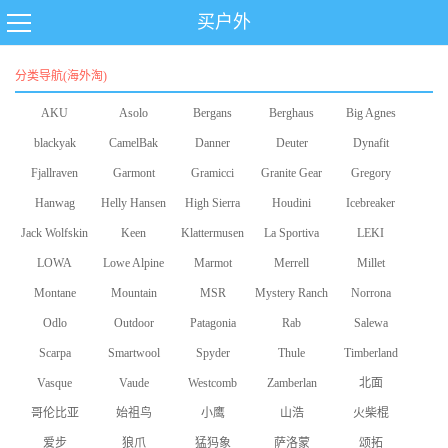
买户外
分类导航(海外淘)
AKU
Asolo
Bergans
Berghaus
Big Agnes
blackyak
CamelBak
Danner
Deuter
Dynafit
Fjallraven
Garmont
Gramicci
Granite Gear
Gregory
Hanwag
Helly Hansen
High Sierra
Houdini
Icebreaker
Jack Wolfskin
Keen
Klattermusen
La Sportiva
LEKI
LOWA
Lowe Alpine
Marmot
Merrell
Millet
Montane
Mountain
MSR
Mystery Ranch
Norrona
Odlo
Equipment
Outdoor
Patagonia
Rab
Salewa
Scarpa
Smartwool
Research
Spyder
Thule
Timberland
Vasque
Vaude
Westcomb
Zamberlan
北面
哥伦比亚
始祖鸟
小鹰
山浩
火柴棍
爱步
狼爪
猛犸象
萨洛蒙
颂拓