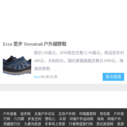
Ecco 爱步 Terratrail 户外越野鞋
原价130美元，6PM现在仅售52.99美元，转运到手约
490元，大码好价。国内某猫旗舰店售价1999元，海
淘优势明……
直达链接
6pm
03-28 22:30
户外装备
徒步网
北美户外论坛
北京户外网
中国露营网
背包客
户外旅
行网
六只脚
驴友空间
野玩儿
众测
中国户外运动网
海淘
网易户外
西藏旅行社
九寨沟旅游
冬季坝上草原
行者物语旅行网
西北旅游网
旅游