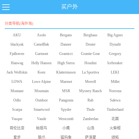
买户外
分类导航(海外淘)
AKU
Asolo
Bergans
Berghaus
Big Agnes
blackyak
CamelBak
Danner
Deuter
Dynafit
Fjallraven
Garmont
Gramicci
Granite Gear
Gregory
Hanwag
Helly Hansen
High Sierra
Houdini
Icebreaker
Jack Wolfskin
Keen
Klattermusen
La Sportiva
LEKI
LOWA
Lowe Alpine
Marmot
Merrell
Millet
Montane
Mountain
MSR
Mystery Ranch
Norrona
Odlo
Equipment
Outdoor
Patagonia
Rab
Salewa
Scarpa
Smartwool
Research
Spyder
Thule
Timberland
Vasque
Vaude
Westcomb
Zamberlan
北面
哥伦比亚
始祖鸟
小鹰
山浩
火柴棍
爱步
狼爪
猛犸象
萨洛蒙
颂拓