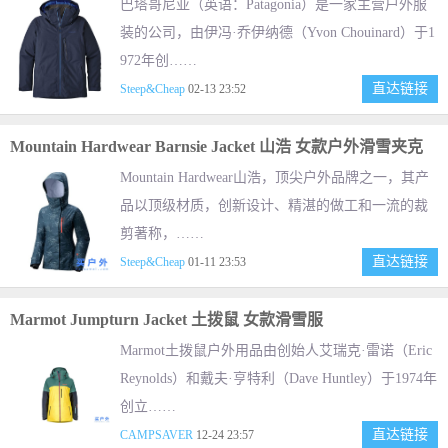
巴塔哥尼亚（英语：Patagonia）是一家主营户外服
装的公司，由伊冯·乔伊纳德（Yvon Chouinard）于1
972年创……
直达链接
Steep&Cheap
02-13 23:52
Mountain Hardwear Barnsie Jacket 山浩 女款户外滑雪夹克
Mountain Hardwear山浩，顶尖户外品牌之一，其产
品以顶级材质，创新设计、精湛的做工和一流的裁
剪著称，……
直达链接
Steep&Cheap
01-11 23:53
Marmot Jumpturn Jacket 土拨鼠 女款滑雪服
Marmot土拨鼠户外用品由创始人艾瑞克·雷诺（Eric
Reynolds）和戴夫·亨特利（Dave Huntley）于1974年
创立……
直达链接
CAMPSAVER
12-24 23:57