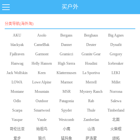
买户外
分类导航(海外淘)
AKU
Asolo
Bergans
Berghaus
Big Agnes
blackyak
CamelBak
Danner
Deuter
Dynafit
Fjallraven
Garmont
Gramicci
Granite Gear
Gregory
Hanwag
Helly Hansen
High Sierra
Houdini
Icebreaker
Jack Wolfskin
Keen
Klattermusen
La Sportiva
LEKI
LOWA
Lowe Alpine
Marmot
Merrell
Millet
Montane
Mountain
MSR
Mystery Ranch
Norrona
Odlo
Equipment
Outdoor
Patagonia
Rab
Salewa
Scarpa
Smartwool
Research
Spyder
Thule
Timberland
Vasque
Vaude
Westcomb
Zamberlan
北面
哥伦比亚
始祖鸟
小鹰
山浩
火柴棍
爱步
狼爪
猛犸象
萨洛蒙
颂拓