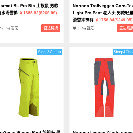
armot BL Pro Bib 土拨鼠 男款
Norrona Trollveggen Gore-Te
防水滑雪裤
￥1885.82($269.99)
Light Pro Pant 老人头 男款轻
滑雪冲锋裤
￥1758.84($249.95)
2
暂无
直达链接
1
暂无
直达链
Steep&Cheap
Steep&Che
rc’teryx Stinger Pant 始祖鸟 男
Norrona Lyngen Windstopper