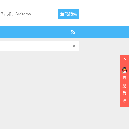
×
意
见
反
馈