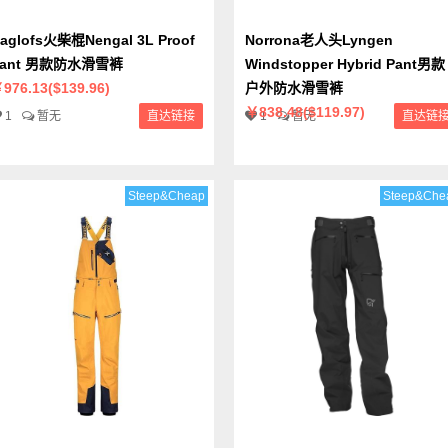
aglofs火柴棍Nengal 3L Proof
Norrona老人头Lyngen
Pant 男款防水滑雪裤
Windstopper Hybrid Pant男款
976.13($139.96)
户外防水滑雪裤
￥838.48($119.97)
1
暂无
直达链接
1
暂无
直达链
Steep&Cheap
Steep&Che