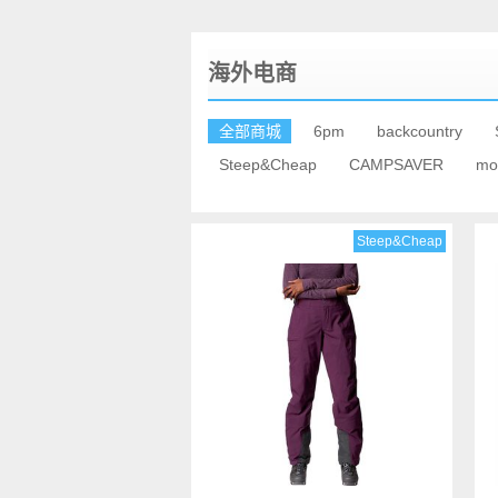
海外电商
全部商城
6pm
backcountry
Steep&Cheap
CAMPSAVER
mo
Steep&Cheap