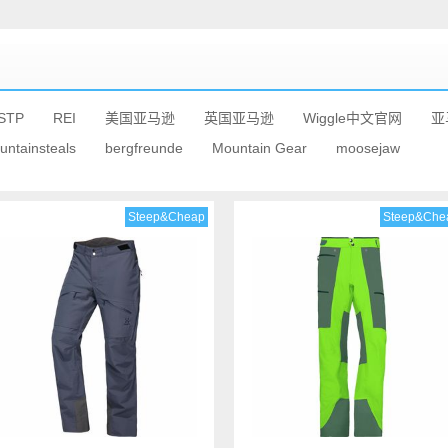
STP
REI
美国亚马逊
英国亚马逊
Wiggle中文官网
亚
untainsteals
bergfreunde
Mountain Gear
moosejaw
Steep&Cheap
Steep&Che