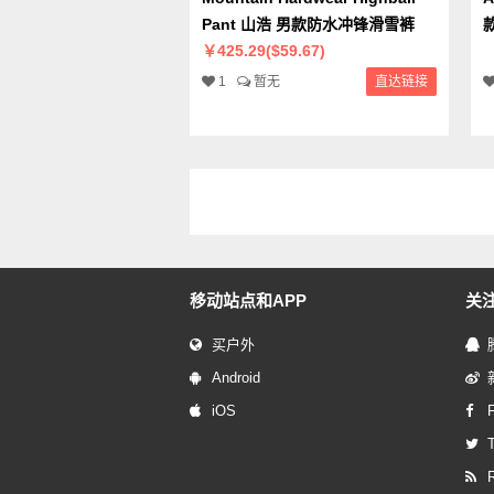
Pant 山浩 男款防水冲锋滑雪裤
￥425.29($59.67)
1
暂无
直达链接
移动站点和APP
关
买户外
Android
iOS
T