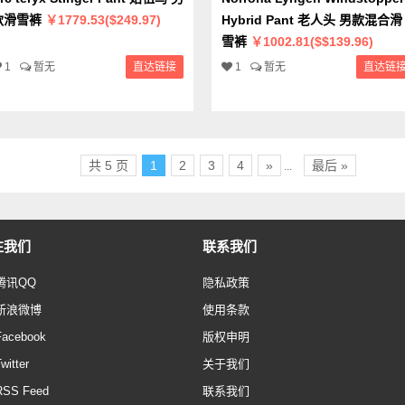
款滑雪裤
￥1779.53($249.97)
Hybrid Pant 老人头 男款混合滑
雪裤
￥1002.81($$139.96)
1
暂无
直达链接
1
暂无
直达链
共 5 页
1
2
3
4
»
最后 »
...
注我们
联系我们
腾讯QQ
隐私政策
新浪微博
使用条款
Facebook
版权申明
witter
关于我们
RSS Feed
联系我们