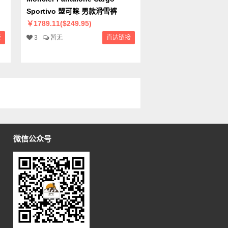
Sportivo 盟可睐 男款滑雪裤
￥1789.11($249.95)
接
3
暂无
直达链接
微信公众号