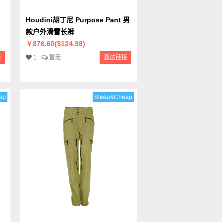
Houdini胡丁尼 Purpose Pant 男
款户外滑雪长裤
￥876.60($124.98)
接
1
暂无
直达链接
ap
Steep&Cheap