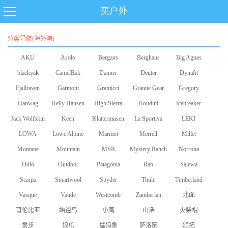
买户外
分类导航(海外淘)
AKU
Asolo
Bergans
Berghaus
Big Agnes
blackyak
CamelBak
Danner
Deuter
Dynafit
Fjallraven
Garmont
Gramicci
Granite Gear
Gregory
Hanwag
Helly Hansen
High Sierra
Houdini
Icebreaker
Jack Wolfskin
Keen
Klattermusen
La Sportiva
LEKI
LOWA
Lowe Alpine
Marmot
Merrell
Millet
Montane
Mountain
MSR
Mystery Ranch
Norrona
Odlo
Equipment
Outdoor
Patagonia
Rab
Salewa
Scarpa
Smartwool
Research
Spyder
Thule
Timberland
Vasque
Vaude
Westcomb
Zamberlan
北面
哥伦比亚
始祖鸟
小鹰
山浩
火柴棍
爱步
狼爪
猛犸象
萨洛蒙
颂拓