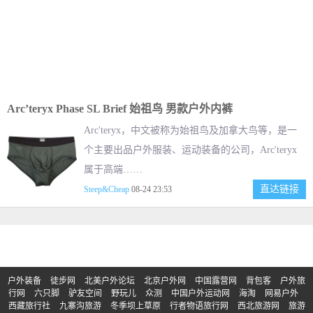
Arc’teryx Phase SL Brief 始祖鸟 男款户外内裤
Arc'teryx，中文被称为始祖鸟及加拿大鸟等，是一
个主要出品户外服装、运动装备的公司，Arc'teryx
属于高端……
直达链接
Steep&Cheap
08-24 23:53
户外装备
徒步网
北美户外论坛
北京户外网
中国露营网
背包客
户外旅
行网
六只脚
驴友空间
野玩儿
众测
中国户外运动网
海淘
网易户外
西藏旅行社
九寨沟旅游
冬季坝上草原
行者物语旅行网
西北旅游网
旅游