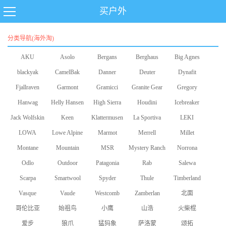
买户外
分类导航(海外淘)
AKU
Asolo
Bergans
Berghaus
Big Agnes
blackyak
CamelBak
Danner
Deuter
Dynafit
Fjallraven
Garmont
Gramicci
Granite Gear
Gregory
Hanwag
Helly Hansen
High Sierra
Houdini
Icebreaker
Jack Wolfskin
Keen
Klattermusen
La Sportiva
LEKI
LOWA
Lowe Alpine
Marmot
Merrell
Millet
Montane
Mountain
MSR
Mystery Ranch
Norrona
Odlo
Equipment
Outdoor
Patagonia
Rab
Salewa
Scarpa
Smartwool
Research
Spyder
Thule
Timberland
Vasque
Vaude
Westcomb
Zamberlan
北面
哥伦比亚
始祖鸟
小鹰
山浩
火柴棍
爱步
狼爪
猛犸象
萨洛蒙
颂拓